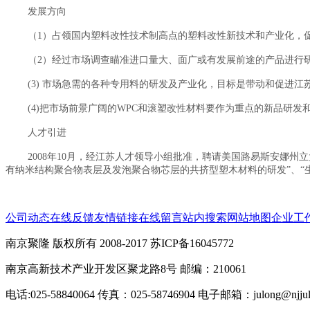
发展方向
（1）占领国内塑料改性技术制高点的塑料改性新技术和产业化，
（2）经过市场调查瞄准进口量大、面广或有发展前途的产品进行
(3) 市场急需的各种专用料的研发及产业化，目标是带动和促进
(4)把市场前景广阔的WPC和滚塑改性材料要作为重点的新品研发
人才引进
2008年10月，经江苏人才领导小组批准，聘请美国路易斯安娜
有纳米结构聚合物表层及发泡聚合物芯层的共挤型塑木材料的研发”、“
公司动态
在线反馈
友情链接
在线留言
站内搜索
网站地图
企业工
南京聚隆 版权所有 2008-2017 苏ICP备16045772
南京高新技术产业开发区聚龙路8号 邮编：210061
电话:025-58840064 传真：025-58746904 电子邮箱：julong@njjulo