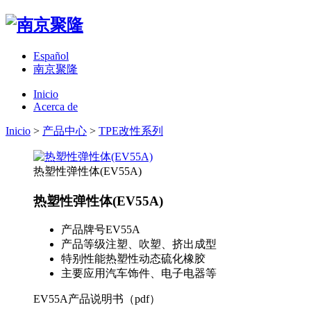
Español
南京聚隆
Inicio
Acerca de
Inicio
>
产品中心
>
TPE改性系列
热塑性弹性体(EV55A)
热塑性弹性体(EV55A)
产品牌号
EV55A
产品等级
注塑、吹塑、挤出成型
特别性能
热塑性动态硫化橡胶
主要应用
汽车饰件、电子电器等
EV55A产品说明书（pdf）