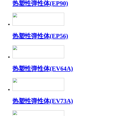
热塑性弹性体(EP90)
热塑性弹性体(EP56)
热塑性弹性体(EV64A)
热塑性弹性体(EV73A)