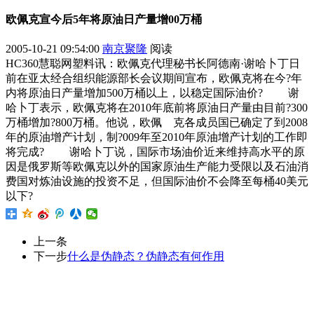
欧佩克宣今后5年将原油日产量增00万桶
2005-10-21 09:54:00
南京聚隆
阅读
HC360慧聪网塑料讯：欧佩克代理秘书长阿德南·谢哈卜丁日
前在亚太经合组织能源部长会议期间宣布，欧佩克将在今?年
内将原油日产量增加500万桶以上，以稳定国际油价? 谢
哈卜丁表示，欧佩克将在2010年底前将原油日产量由目前?300
万桶增加?800万桶。他说，欧佩 克各成员国已确定了到2008
年的原油增产计划，制?009年至2010年原油增产计划的工作即
将完成? 谢哈卜丁说，国际市场油价近来维持高水平的原
因是俄罗斯等欧佩克以外的国家原油生产能力受限以及石油消
费国对炼油设施的投资不足，但国际油价不会降至每桶40美元
以下?
上一条
下一步
什么是伪静态？伪静态有何作用