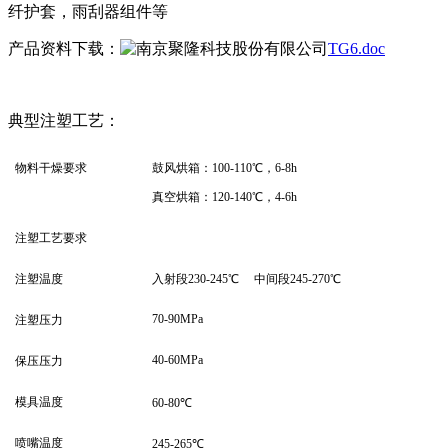
纤护套，雨刮器组件等
产品资料下载：
TG6.doc
典型注塑工艺：
物料干燥要求
鼓风烘箱：100-110℃，6-8h
真空烘箱：120-140℃，4-6h
注塑工艺要求
注塑温度
入射段230-245℃ 中间段245-270℃
70-90MPa
注塑压力
40-60MPa
保压压力
模具温度
60-80℃
喷嘴温度
245-265℃