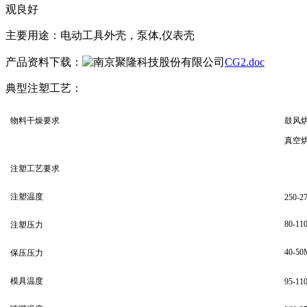
观良好
主要用途：电动工具外壳，泵体,仪表壳
产品资料下载：
CG2.doc
典型注塑工艺：
物料干燥要求
鼓风烘箱
真空烘箱
注塑工艺要求
注塑温度
250-2
80-11
注塑压力
40-50
保压压力
模具温度
95-11