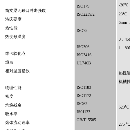
-20℃
ISO179
简支梁无缺口冲击强度
23℃
ISO2239/2
洛氏硬度
6mm
热性能
ISO75
热变形温度
0．45
ISO306
1．80
维卡软化点
ISO3416
熔点
UL746B
相对温度指数
热性
机械
ISO1183
物理性能
ISO1172
密度
ISO62
灼烧残余
620℃
IS01133
吸水率
GB/T15585
熔体流动速率
275 