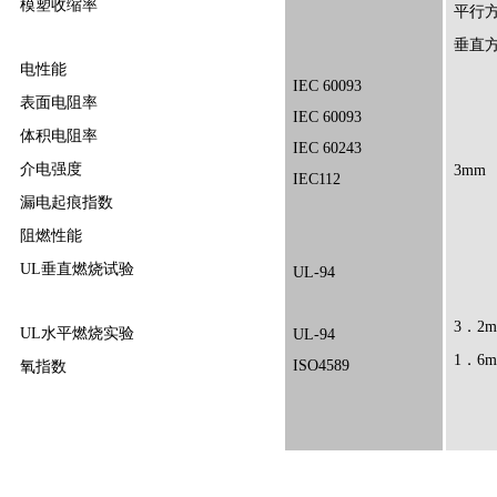
模塑收缩率
平行
垂直
电性能
IEC 60093
表面电阻率
IEC 60093
体积电阻率
IEC 60243
介电强度
3mm
IEC112
漏电起痕指数
阻燃性能
UL垂直燃烧试验
UL-94
3．2
UL水平燃烧实验
UL-94
1．6
ISO4589
氧指数