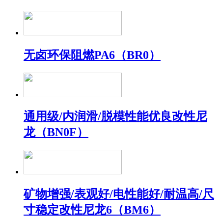
无卤环保阻燃PA6（BR0）
通用级/内润滑/脱模性能优良改性尼
龙（BN0F）
矿物增强/表观好/电性能好/耐温高/尺
寸稳定改性尼龙6（BM6）