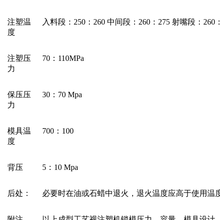
注塑温
入料段：250：260 中间段：260：275 射嘴段：260：
度
注塑压
70：110MPa
力
保压压
30：70 Mpa
力
模具温
700：100
度
背压
5：10 Mpa
后处：
必要时在油或石蜡中退火，退火温度应高于使用温度10
附注
以上成型工艺视注塑机锁模压力、容量、模具设计