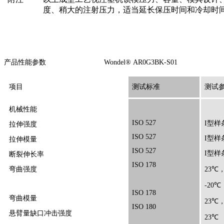
度、稍大的注射压力，适当延长保压时间和冷却时
产品性能参数 Wondel® AR0G3BK-S01
项目
测试标准
测试
机械性能
ISO 527
I型样条
拉伸强度
ISO 527
I型样条
拉伸模量
ISO 527
I型样
断裂伸长率
ISO 178
弯曲强度
23℃，
-20℃
ISO 178
弯曲模量
23℃，
ISO 180
悬臂量缺口冲击强度
23℃