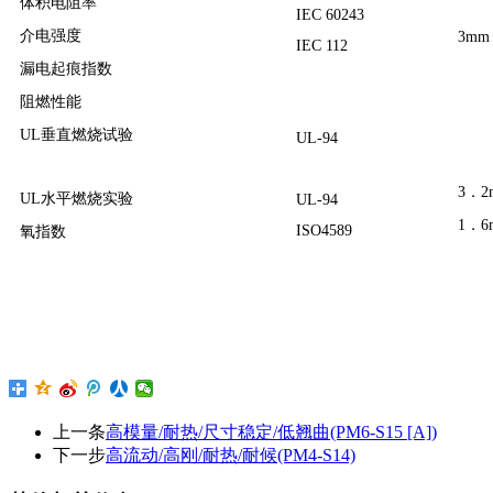
体积电阻率
IEC 60243
介电强度
3mm
IEC 112
漏电起痕指数
阻燃性能
UL垂直燃烧试验
UL-94
3．2
UL水平燃烧实验
UL-94
1．6
ISO4589
氧指数
上一条
高模量/耐热/尺寸稳定/低翘曲(PM6-S15 [A])
下一步
高流动/高刚/耐热/耐候(PM4-S14)