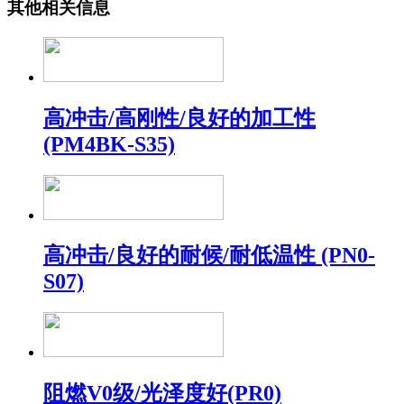
其他相关信息
高冲击/高刚性/良好的加工性
(PM4BK-S35)
高冲击/良好的耐候/耐低温性 (PN0-
S07)
阻燃V0级/光泽度好(PR0)