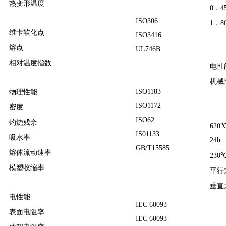
热变形温度
0．4
ISO306
1．8
维卡软化点
ISO3416
熔点
UL746B
相对温度指数
电性
机械
ISO1183
物理性能
ISO1172
密度
ISO62
灼烧残余
620
IS01133
吸水率
24h
GB/T15585
熔体流动速率
230
模塑收缩率
平行
垂直
电性能
IEC 60093
表面电阻率
IEC 60093