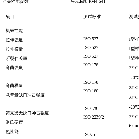
产品性能参数 Wondel® PM4-S41
项目
测试标准
测试
机械性能
ISO 527
I型样
拉伸强度
ISO 527
I型样
拉伸模量
ISO 527
I型样
断裂伸长率
ISO 178
弯曲强度
23℃
-20
ISO 178
弯曲模量
23℃
ISO 180
悬臂量缺口冲击强度
23℃
-20
ISO179
简支梁无缺口冲击强度
23℃
ISO 2239/2
洛氏硬度
6m
热性能
ISO75