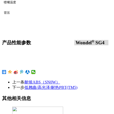
喷嘴温度
背压
®
产品性能参数
Wondel
SG4
上一条
耐侯ABS（SN0W）
下一步
低翘曲/高光泽/耐热PBT(TM5)
其他相关信息