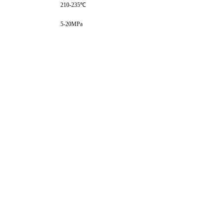
210-235℃
5-20MPa