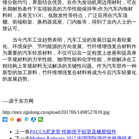
维分散均匀，界面结合优异。在作为发动机周边用材时，可在
长期耐热条件下实现较高的力学性能保持率;作为汽车内饰材
料时，具有无VOC、低散发性等特点，广泛应用在汽车顶
棚、前端框架、换档器底座、门内板等，得到了业内人士的一
致认可。
当今汽车工业趋势表明，汽车工业的发展日益向着轻量
化、环境保护、节约能源的方向发展。竹纤维增强复合材料作
为重要的汽车轻质材料，不仅可以在一定程度上改善和提高单
一常规材料的力学性能、物理性能和化学性能，并能解决在工
程结构上常规材料无法解决的关键性问题。作为汽车部件一种
新型的加工原料，竹纤维增强复合材料将成为今后汽车轻量化
的发展趋势。
----源于东方网
http://mex.njjulong.cn/upload/201706/1498527839.jpg
上一条
PACCS尼龙管 性能优于铝管及橡胶组件
下一步
Modern Railways 2017 中国国际现代化铁路技术