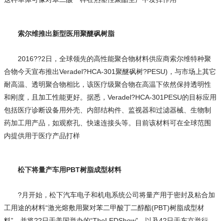
索尔维推出新型医用聚醚砜树脂
2016??2日，全球领先的高性能聚合物材料供应商索尔维特种聚
合物今天宣布推出Veradel?HCA-301聚醚砜树?PESU)，与市场上其它
耐高温、透明聚合物相比，该医疗级聚合物在高温下依然保持透明性
和刚度，且加工性能更好。据悉，Veradel?HCA-301PESU的目标应用
包括医疗诊断设备用外壳、内部结构件、监视器和过滤器械、生物制
药加工用产品，如观察孔、快速连接头等。目前该材料可在全球范围
内提供用于医疗产品打样
松下将量产车用PBT树脂成型材料
?月开始，松下汽车电子和机电系统公司将量产用于密封及粘合加
工用途的材料“激光熔敷用聚对苯二甲酸丁二醇酯(PBT)树脂成型材
料”，并将??日于美国举办的“TheLEDShow”，以及4?日于东京举行