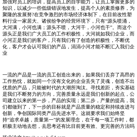
加强对员工的培训，提高员工的自学能力，让员工掌握更多的
知识，以减少一些低级错误地发生，提高个人的素质修养，为
聚隆的发展努?在竞争激烈的市场经济体制下，在目前改性塑
料行业一家居大、诸侯纷争的经营环境下，只有“源头喷涌，
大河满，小河也满；源头不喷，大河干，小河也干”。而这个
源头正是我们广大员工的工作积极性，大河就如我们企业，而
小河正是我们的客户，只有我们有了创造的积极性，不断优
化，客户才会认可我们的产品，涓涓小河才能不断汇入我们企
业
一流的产品是一流的员工创造出来的，如果我们丢弃了高昂的
工作热忱，就如同一个没有文化的企业丢失了灵魂，创造不出
优质的产品，只能被时代的大潮所淘汰。寻找差距，夯实基础
是我们不断努力的方向，完善质量永远是我们创新的起点，公
司建立以来的第一步，产品的实现；第二步，产量的提高，我
们都做到了，下一步的目标就是产品质量的稳定和持续改进与
创新，争创国际同类产品先进水平。这就要求我们始终坚
持“追求卓越，质量第一”的发展理念，在干每一项工作时，都
积极主动地去想，去思考还有比目前更有效、更完善的方法吗