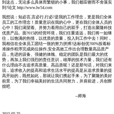
到这点，无论多么具体而繁锁的小事，我们都应锲而不舍落实
到?论文 http://www.lw54.com
我想说：知必言,言必行,行必?是我的工作理念，更是我们全体
员工的工作理念！质量意识在我的心中，更在我们全体人员的
心中！我们渴望着、并努力着用自己的双手，打造出聚隆科技
优质产品。面?015的经营环境，我们任重道远，我们将一如继
往，以饱满的热情，以优质的质量，投入到工作中去！同时，
我相信在全体员工团结一致的努力拼搏?达标创优?00%按着标
准操作程序完成岗位操作,安全高效工作出合理数量高品质产
品，先进的设备、强健的体魄、稳定的团队是我们最大的优
势，再加上我们强烈的责任意识，雄厚的技术力量，我们还有
什么理由不去追求高质量、高品质呢！还是那句话，对我们来
说，追求收入的提高和追求生活水平的提高是从追求质量的提
高开始的，既然如此，那就让我们携起手来，为了聚隆的美好
前景，为了我们幸福美好的生活共同努力，并肩前进，共创辉
煌吧
--师海
2015.05.25