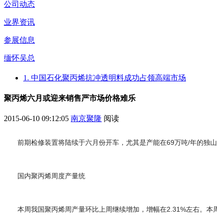
公司动态
业界资讯
参展信息
缅怀吴总
1. 中国石化聚丙烯抗冲透明料成功占领高端市场
聚丙烯六月或迎来销售严市场价格难乐
2015-06-10 09:12:05
南京聚隆
阅读
前期检修装置将陆续于六月份开车，尤其是产能在69万吨/年的
国内聚丙烯周度产量统
本周我国聚丙烯周产量环比上周继续增加，增幅在2.31%左右。