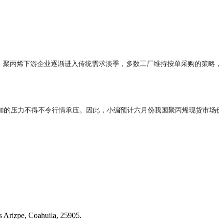
右。聚丙烯下游企业逐渐进入传统需求淡季，多数工厂维持按单采购的策
加的压力不得不令行情承压。因此，小编预计六月份我国聚丙烯现货市场
s Arizpe, Coahuila, 25905.