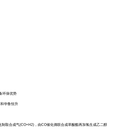
具备环保优势
技和华鲁恒升
取合成气(CO+H2)，由CO催化偶联合成草酸酯再加氢生成乙二醇