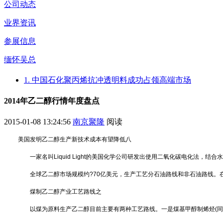
公司动态
业界资讯
参展信息
缅怀吴总
1. 中国石化聚丙烯抗冲透明料成功占领高端市场
2014年乙二醇行情年度盘点
2015-01-08 13:24:56
南京聚隆
阅读
美国发明乙二醇生产新技术成本有望降低八
一家名叫Liquid Light的美国化学公司研发出使用二氧化碳电化法，结
全球乙二醇市场规模约?70亿美元，生产工艺分石油路线和非石油路线。
煤制乙二醇产业工艺路线之
以煤为原料生产乙二醇目前主要有两种工艺路线。一是煤基甲醇制烯烃(同时生