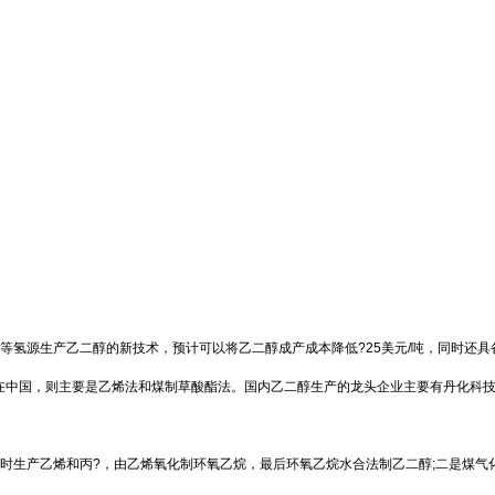
合水等氢源生产乙二醇的新技术，预计可以将乙二醇成产成本降低?25美元/吨，同时还
在中国，则主要是乙烯法和煤制草酸酯法。国内乙二醇生产的龙头企业主要有丹化科
产乙烯和丙?，由乙烯氧化制环氧乙烷，最后环氧乙烷水合法制乙二醇;二是煤气化制