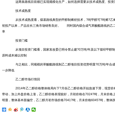
这两条路线目前都已实现规模化生产，如何选择需要从技术成熟度、投资门
技术成熟度
从技术成熟度看，煤基路线典型的甲醇制烯烃技术，?吨甲醇可?吨烯?乙烯/丙
初投产以来，产品在长三角市场销售良好。 同时国内煤合成气草酸酯路线的乙二
率
投资门槛
从项目投资门槛看，国家发改委已明令禁止建?0万吨/年及以下煤经甲醇制烯
原料成本难以控制
与之相比，同规模的草酸酯路线制乙二醇项目投资优势明显?0万吨/年合成气
一步降低
乙二醇市场行情回
2014年乙二醇价格整体格局向下?月份乙二醇价格开始急速下滑，现货价格?3
带动，加上外盘价格上涨，乙二醇价格表现较好，月初价格在7024?吨，月末价格上涨
明显，整体基本面偏空，乙二醇月初市场价格7041?吨，月末价格6045?吨，整体跌幅