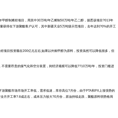
醇制烯烃项目，用其中30万吨/年乙烯制50万吨/年乙二醇，据悉该项目?013年
获得在下游聚酯客户认可，其中新疆天业5万吨级示范项目，去年达到?0%的开工
烃项目投资额在200亿元左右;如果以外购甲醇为原料，投资虽然可以降低很多，但
不需要昂贵的煤气化和空分装置，则经济规模可以降低??10万吨/年，投资门槛进
：下游聚酯市场市场开工率低，需求低迷，库存高位?月份，由于PTA和PX上涨强势的
酯产业月开工率?.8成左右，成本压力较大?0月份，原油持续走跌，聚酯原料弱势格局