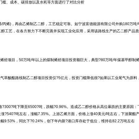
槛、成本、碳排放以及水耗等方面进行了对比分析
烯)，再由乙烯制乙二醇，工艺稳定可靠。如宁波富德能源有限公司外购180万吨/年甲
醇工艺，在各方努力下不断完善并实现工业化应用，采用该路线生产的乙二醇产品质量
烃项目，50万吨/年以上的煤制烯烃项目投资额巨大，典型?80万吨/年煤基甲醇制烯
草酸酯路线制乙二醇项目投资仅?5亿元，投资门槛降低很?如果以工业尾气为原料，
00?吨下降至6500?吨，跌幅?0.96%。造成乙二醇价格从高位暴跌的主要原因
?540?吨左右，涨幅7.35%。上游乙烯方面，价格上涨40美元/吨左右，下游聚
9.53%，同比下?0.24%，创下年内新?港口库存处于低位，维持在82.2万吨左右