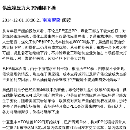
供应端压力大 PP继续下挫
2014-12-01 10:06:21
南京聚隆
阅读
从今年新产能的投放来看，不论是PE还是PP，煤化工都占了较大份额，对
聚烯烃市场来说，煤化工带来的不仅是供应量冲击，更是价格冲击。据相关
人士透露，煤化工制PE和PP的成本控制在8000?吨以下，虽然目前原油价
格大幅下挫，但煤化工仍具有成本优势。从长周期来看，价格平台下移大有
可能，况且若石油继续下行，不排除煤化工和油制企业为抢占市场份额大打
价格战，对于聚烯烃来说，远期价格下行是大趋势
从PP基本面看，由于下游需求相对平稳，根据历年经验，四季度不会出现
需求激增的情况，焦点在于供应端。成本支撑减弱以及新产能投放成为当前
主要的利空因素，那么油价是否会继续下?产能能不能如期有效地释放?
虽然目前油价已经跌至4年以来的新低，布伦特原油盘中跌破80美元/桶，供
应端期望欧佩克可以承担减产的重任，但是目前的国际原油供应格局已经发
生了变化，随着美国页岩油革命，欧佩克对原油产量的控制权在减弱，沙特
失去了原有的市场份额，市场静待月底OPEC会议带来的指引。我们认为，
各方将继续厮杀，价格将继续下挫
宁夏宝丰MTO装置10?9日开始试车，已产丙烯单体，将对PP低端货源带来
一定影?山东神达MTO以及聚丙烯装置将?1?5日左右交叉试车，聚丙烯装置