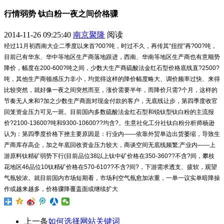
行情弱势 钛白粉一夜之间价格骤
2014-11-26 09:25:40
南京聚隆
阅读
经过11月初西南大企二季度以来首?00?吨，时过不久，再传其“扭捏”再?00?吨，
目前已有华东、华中等地区生产商落地跟进，西南、华南等地区生产商也有意顺势
降价，幅度在200-600?吨之间，少数大生产商硫酸法金红石型价格底线直?2500?
吨，其他生产商顿感压力非小，均觉得这样的降价幅度略大、调价频率过快、来得
比较突然，就好像一夜之间突然而至，涨价需要半年，而降价只需?个月，这样的
节奏无人来和?加之少数生产商面对现金付款的客户，无底线让步，第四季度收官
回笼资金压力可见一斑。目前国内多数硫酸法金红石型和锐钛型钛白粉的主流报
价?2100-13600?吨和9300-10600??均含?。生意社化工分社钛白粉分析师杨逊
认为：第四季度价格下挫主要原因是：行业内——依靠外贸单边出货萎缩，导致生
产商库存高企，加之年底回收资金压力较大，商谈空间无底线频繁;产业内——上
游原料钛精矿弱势下行(目前品位38以上钛中矿价格在350-360??不含?间，攀枝
花地区46品位10钛精矿价格在570-610??不含?间?，下游需求透支、疲软，观望
气氛较浓。就目前国内市场短期看，市场利空气氛愈加浓重，一单一议实单暗降操
作或越来越多，价格骤降覆盖面或继续扩大
上一条
如何选择网站关键词