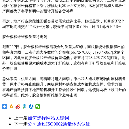
其次，木材从去库存转向补库。近期进口木材的价格变动较大，上海和江浙
地区的辐射松价格有上涨，涨幅达到30-50?立方米。木材贸易商和人造板生
产商都为了冬季和明年的预计开始备货补库
再次，地产行业阶段性回暖会带动需求些许改善。数据显示，10月前3?2个
城市周均成交面?46万平方米，较去年同期下降7.9%，环?月周均上?.3%
胶合板和纤维板价差将走阔
截至11?日，胶合板和纤维板活跃合约价差为69点，而根据统计数据得出的
频率直方图，二者价差大多数时间分布在[56.72-70.08]，[78.4-86.7]这两个
区间，因此当前胶合板和纤维板价差偏低，未来将回?8.4?6.7区间附近。此
外，胶合板使用原木的成本远大于纤维板，这都有利于引导胶合板和纤维板
价差回归
总体来看，供应方面，随着即将进入雨季，原木和人造板市场转向原材料备
货，原木价格将止跌回升，两板原材料供应和成本都构成支撑。需求方面，
在地产新政扶持下地产销售和开工都会阶段性回暖，这使得两板止跌回升的
概率很高。此外，胶合板和纤维板价差将走阔
上一条
如何选择网站关键词
下一步
公司通过ISO9002质量体系认证