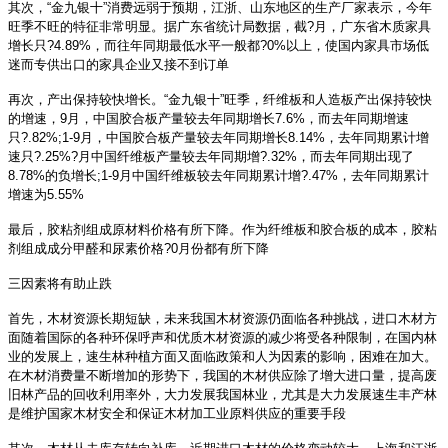
其次，“金九银十”消费远弱于预期，江浙、山东地区的生产厂家表示，今年
旺季不旺的特征非常明显。据广东省统计局数据，截?月，广东省木质家具
增长只?4.89%，而往年同期最低水平一般都?0%以上，使国内家具市场低
迷而专供出口的家具企业又接不到订单
再次，产出保持较快增长。“金九银十”旺季，纤维板和人造板产出保持较快
的增速，9月，中国胶合板产量较去年同期增长7.6%，而去年同期增速
只?.82%;1-9月，中国胶合板产量较去年同期增长8.14%，去年同期累计增
速只?.25%?月中国纤维板产量较去年同期增?.32%，而去年同期出现了
8.78%的负增长;1-9月中国纤维板较去年同期累计增?.47%，去年同期累计
增速为5.55%
最后，胶粘剂组成原材料价格有所下降。作为纤维板和胶合板的成本，胶粘
剂组成成分甲醛和尿素价格?0月份都有所下降
三因素将有助止跌
首先，木材资源长期短缺，未来我国木材资源仍面临各种挑战，进口木材方
面随着国际的各种环保呼声和优质木材资源的减少将受各种限制，在国内林
业的发展上，速生林种植方面又面临政策和人为因素的影响，困难在加大。
在木材消费量不断增加的形势下，我国的木材供应除了增大进口量，提高废
旧林产品的回收利用率外，大力发展我国林业，尤其是大力发展速生丰产林
是维护国家木材安全和保证木材加工业原料供应的重要手段