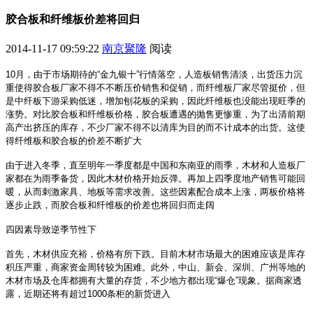
胶合板和纤维板价差将回归
2014-11-17 09:59:22
南京聚隆
阅读
10月，由于市场期待的“金九银十”行情落空，人造板销售清淡，出货压力沉
重使得胶合板厂家不得不不断压价销售和促销，而纤维板厂家尽管挺价，但
是中纤板下游采购低迷，增加刨花板的采购，因此纤维板也没能出现旺季的
涨势。对比胶合板和纤维板价格，胶合板遭遇的抛售更惨重，为了出清前期
高产出挤压的库存，不少厂家不得不以清库为目的而不计成本的出货。这使
得纤维板和胶合板的价差不断扩大
由于进入冬季，直至明年一季度都是中国和东南亚的雨季，木材和人造板厂
家都在为雨季备货，因此木材价格开始反弹。再加上四季度地产销售可能回
暖，从而刺激家具、地板等需求改善。这些因素配合成本上涨，两板价格将
逐步止跌，而胶合板和纤维板的价差也将回归而走阔
四因素导致逆季节性下
首先，木材供应充裕，价格有所下跌。目前木材市场最大的困难应该是库存
积压严重，商家资金周转较为困难。此外，中山、新会、深圳、广州等地的
木材市场及仓库都拥有大量的存货，不少地方都出现“爆仓”现象。据商家透
露，近期还将有超过1000条柜的新货进入