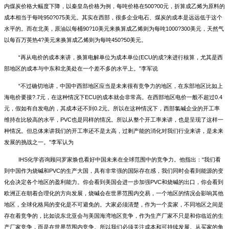
内煤炭价格大幅度下降，以秦皇岛价格为例，每吨价格在500?00元，折算成乙烯为原料的
成本相当于每吨950?075美元。其实在西部，很多企业电石、煤炭的成本是远远低于这个
水平的。而在北美，原油以每桶90?10美元来换算成乙烯则为每吨1000?300美元，天然气
以每百万英热4?美元来换算成乙烯则为每吨450?50美元。
“再从电价的成本来讲，换算电解单位为成本单位(ECU的成?来进行核算，尤其是西
部地区的成本与中东和北美处在一个差不多的水平上。”李军说
“不过确切地讲，中国中西部地区应当是未来很有竞争力的地区，在东部地区比如上
海电价要接?.7元，在这种情况下ECU的成本就会非常高。在西部地区电价一般不超过0.4
元，假如有自发电的，其成本还不到0.2元。所以在这种情况下，西部氯碱企业的开工率
维持在比较高的水平，PVC也是同样的情况。所以从整个开工率来讲，也是呈现了这样一
种情况。但总体来讲我们的开工率还不是太高，过剩产能的消化对我们行业来讲，是未来
发展的挑战之一。”李军认为
IHS化学咨询顾问罗家焕也看好中国未来在全球范围中的竞争力。他指出：“我们看
到中国作为烧碱和PVC的生产大国，具有非常强的国际存在感，我们同时会看到能源的变
化会决定各个地区的盈利能力。你会看到美国会进一步加强PVC和烧碱的出口，你会看到
欧洲正在朝着合理化的方向发展，烧碱会在世界范围内交易，一个地区的情况会影响其他
地区，全球化格局的变化是不可避免的。大家必须清楚，作为一个卖家，不同地区之间是
存在着竞争的，比如说东北亚会与美国海湾地区竞争，作为生产厂家不只是和你临近的生
产厂家竞争，而是在世界范围内竞争。所以我们必须关注成本和可持续发展。从买家的角