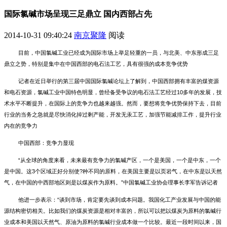
国际氯碱市场呈现三足鼎立 国内西部占先
2014-10-31 09:40:24
南京聚隆
阅读
目前，中国氯碱工业已经成为国际市场上举足轻重的一员，与北美、中东形成三足
鼎立之势，特别是集中在中国西部的电石法工艺，具有很强的成本竞争优势
记者在近日举行的第三届中国国际氯碱论坛上了解到，中国西部拥有丰富的煤资源
和电石资源，氯碱工业中国特色明显，曾经备受争议的电石法工艺经过10多年的发展，技
术水平不断提升，在国际上的竞争力也越来越强。然而，要想将竞争优势保持下去，目前
行业的当务之急就是尽快消化掉过剩产能，开发无汞工艺，加强节能减排工作，提升行业
内在的竞争力
中国西部：竞争力显现
“从全球的角度来看，未来最有竞争力的氯碱产区，一个是美国，一个是中东，一个
是中国。这3个区域正好分别使?种不同的原料，在美国主要是以页岩气，在中东是以天然
气，在中国的中西部地区则是以煤炭作为原料。”中国氯碱工业协会理事长李军告诉记者
他进一步表示：“谈到市场，肯定要先谈到成本问题。我国化工产业发展与中国的能
源结构密切相关。比如我们的煤炭资源是相对丰富的，所以可以把以煤炭为原料的氯碱行
业成本和美国以天然气、原油为原料的氯碱行业成本做一个比较。最近一段时间以来，国