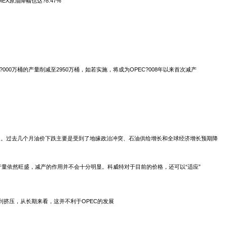
EX原油降幅也达?8.47%
将目前每?000万桶的产量削减至2950万桶，如若实施，将成为OPEC?008年以来首次减产
域附近。过去几个月油价下跌主要是受到了地缘政治冲突、石油供给增长和全球经济增长预期降
国的产量依然旺盛，减产的作用并不会十分明显。科威特对于目前的价格，还可以“适应”
到挤压，从长期来看，这并不利于OPEC的发展