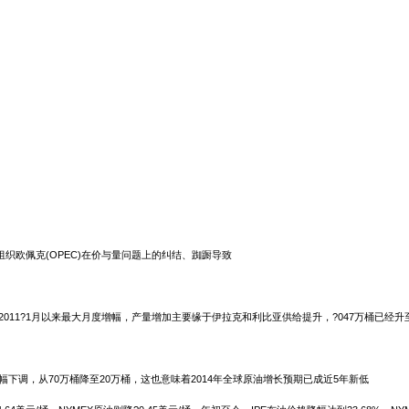
织欧佩克(OPEC)在价与量问题上的纠结、踟蹰导致
，为2011?1月以来最大月度增幅，产量增加主要缘于伊拉克和利比亚供给提升，?047万桶已经升
幅下调，从70万桶降至20万桶，这也意味着2014年全球原油增长预期已成近5年新低