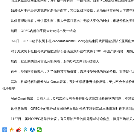
而且从原油价格走势来看，其价格一降再降，一跌再跌。目前IPE布油价格已经降至84.64美
如果说对于已经开发完善的老油井而言，其边际成本较低，原油价格存在较大下降空
从供需理论来看，当供需失衡，供大于需且需求并无较大变化的时候，市场价格的变
然而，OPEC内部似乎尚未对此得出统一结论
9?6日，OPEC秘书长阿卜杜?AbdallaSalemel-Badri)在结束同俄罗斯能源部长
对于此次阿卜杜拉与俄罗斯能源部长会谈后意外宣布或将于2015年减产的消息，知情
然而，就近期的部分言论分析来看，起码OPEC内部分歧较大
首先，沙特阿拉伯表示，为了保持其市场份额，愿意接受较低的原油价格。而伊朗也追
其次，科威特石油部长Alial-Omair表示，预计冬季将推升油价反弹，至少不会
低等影响
Alial-Omair指出，目前为止，OPEC还没有召开特别会议应对油价疲软的问
这也意味着，OPEC中的部分成员国即便在原油价格下跌到其成本线附近时也不愿削
11?7日，届时OPEC将举行会议，有关原油产量的问题恐成讨论焦点，但是市场相