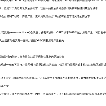
元/桶，NYMEX原油则降?0.45美元/桶。年初至今，IPE布油价格降幅达到23.68%，NYM
间，但是对于新近开发的油井而言，现如今的原油价格恐怕很快就将触碰到其边际成本
动会自然调节供给，降低产量，更不用说目前全球经济有再度下行风险的情况下
亚历山大·诺瓦克(AlexanderNovak)会谈后，发表演讲称，OPEC或于2015年减少原油产量，
人士透露与俄罗斯一直努力说服OPEC调整原油产量有关
随沙特的脚步，宣布将在11月下调售往亚洲的原油定价
令油价出现进一步的下跌?6?7美元/桶将是原油价格的底线，俄罗斯和美国的成本价格都在该区
题，不过如果有需要，科威特将会积极参与。OPEC并没有考虑减产来刺激油价，因为俄罗斯和美
减其产量
关人士指出，减产的可能性不大，因为一旦宣布减产，OPEC部分成员国的原油市场份额恐将受