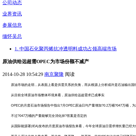
公司动态
业界资讯
参展信息
缅怀吴总
1. 中国石化聚丙烯抗冲透明料成功占领高端市场
原油供给远超需OPEC为市场份额不减产
2014-10-28 10:54:29
南京聚隆
阅读
原油市场的走弱，从表面上看是供需关系的失衡，而从根源上分析或许是石油输出国组
从目前全球原油市场整体环境来看，原油供给远超需求已成事实
OPEC的月度石油市场报告中指出?月OPEC原油日均产量增加?0.2万桶?047万桶
不过?047万桶的产量能够完全消化掉?答案是否定的
从国际能源署(IEA)发布的月度原油市场报告来看，今年全球原油日需求增长量已经大