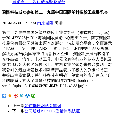
展览会——欢迎莅临聚隆展台
聚隆科技成功参加第二十九届中国国际塑料橡胶工业展览会
2014-04-30 11:11:34
南京聚隆
阅读
第二十九届中国国际塑料橡胶工业展览会（雅式展Chinaplas）
于2014??3?26日在上海新国际展览中心隆重召开。南京聚隆科
技股份有限公司盛装出席本次展会，借助展会平台，全面展示
了PA66、PA6、PP、ABS、PBT、PC、LFTPP等产品及整体
解决方案?作为国家重点高新技术企业，聚隆科技展台吸引了
众多高铁、汽车、电动工具、电器仪表等行业的从业人员以及
铁道部和各大知名院校化工、材料专业的领导来展台参观，对
我公司的最新研发技术和新型产品表示了极大的兴趣和肯定，
并提出宝贵意见；并与很多带有明确订单意向的客户建立了广
泛的联系，扩大了聚隆科技的影响力?IMG border=0
src="../upload/20140430/20140430111124122.jpg">
上一条
如何选择网站关键词
下一步
公司通过ISO9002质量体系认证