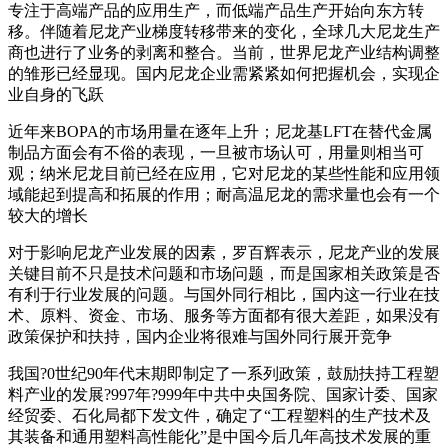
专注于高端产品的应用生产，而低端产品生产开始向东方转
移。伴随着尼龙产业梯度转移带来的变化，全球几大尼龙生产
商也进行了业务的剥离和整合。当前，世界尼龙产业结构调整
的雏形已经显现。国内尼龙企业需紧紧如何把握机会，实现企
业自身的飞跃
近年来BOPA的市场用量在逐年上升；尼龙基LFT在替代金属
制品方面会有不俗的表现，一旦被市场认可，用量则相当可
观；纳米尼龙目前已经在应用，它对尼龙的某些性能和应用领
域能起到提高和拓展的作用；耐高温尼龙的需求量也会有一个
较大的增长
对于影响尼龙产业发展的因素，罗百辉表示，尼龙产业的发展
关键目前不只是技术问题和市场问题，而是国家相关政策是否
有利于行业发展的问题。与国外同行相比，国内这一行业在技
术、原料、资金、市场、服务等方面都有很大差距，如果没有
政策保护和扶持，国内企业将很难与国外同行展开竞争
我国?0世纪90年代末期即制定了一系列政策，鼓励扶持工程塑
料产业的发展?997年?999年中共中央国务院、国家计委、国家
经贸委、石化局都下发文件，确定了“工程塑料的生产技术及
其装备和通用塑料高性能化”是中国今后几年高技术发展的重