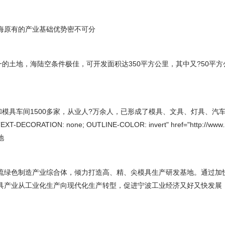
海原有的产业基础优势密不可分
一的土地，海陆空条件极佳，可开发面积达350平方公里，其中又?50平
多家，从业人?万余人，已形成了模具、文具、灯具、汽车配件、五?A class=chan
one; TEXT-DECORATION: none; OUTLINE-COLOR: invert" href
地
流绿色制造产业综合体，倾力打造高、精、尖模具生产研发基地。通过加
具产业从工业化生产向现代化生产转型，促进宁波工业经济又好又快发展