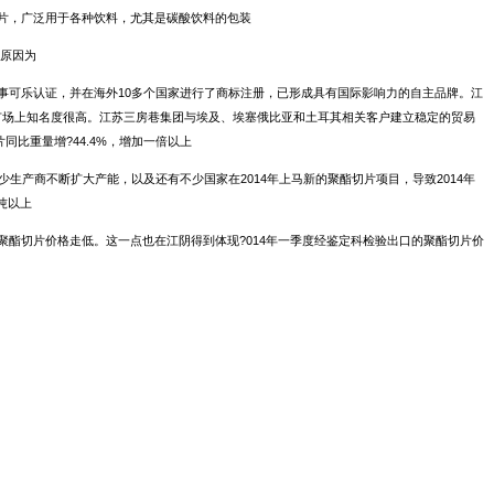
片，广泛用于各种饮料，尤其是碳酸饮料的包装
要原因为
百事可乐认证，并在海外10多个国家进行了商标注册，已形成具有国际影响力的自主品牌。江
亚市场上知名度很高。江苏三房巷集团与埃及、埃塞俄比亚和土耳其相关客户建立稳定的贸易
比重量增?44.4%，增加一倍以上
少生产商不断扩大产能，以及还有不少国家在2014年上马新的聚酯切片项目，导致2014年
吨以上
致聚酯切片价格走低。这一点也在江阴得到体现?014年一季度经鉴定科检验出口的聚酯切片价