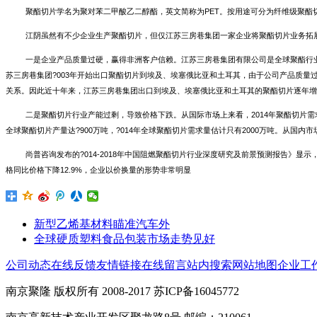
聚酯切片学名为聚对苯二甲酸乙二醇酯，英文简称为PET。按用途可分为纤维级聚
江阴虽然有不少企业生产聚酯切片，但仅江苏三房巷集团一家企业将聚酯切片业务拓展
一是企业产品质量过硬，赢得非洲客户信赖。江苏三房巷集团有限公司是全球聚酯行业最
苏三房巷集团?003年开始出口聚酯切片到埃及、埃塞俄比亚和土耳其，由于公司产品质量
关系。因此近十年来，江苏三房巷集团出口到埃及、埃塞俄比亚和土耳其的聚酯切片逐年增加
二是聚酯切片行业产能过剩，导致价格下跌。从国际市场上来看，2014年聚酯切片需求
全球聚酯切片产量达?900万吨，?014年全球聚酯切片需求量估计只有2000万吨。从国内
尚普咨询发布的?014-2018年中国阻燃聚酯切片行业深度研究及前景预测报告》
格同比价格下降12.9%，企业以价换量的形势非常明显
新型乙烯基材料瞄准汽车外
全球硬质塑料食品包装市场走势见好
公司动态
在线反馈
友情链接
在线留言
站内搜索
网站地图
企业工
南京聚隆 版权所有 2008-2017 苏ICP备16045772