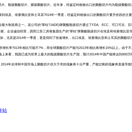
酯切片、瓶级聚酯切片、膜级聚酯切片。近年来，经鉴定科检验出口的聚酯切片均为瓶级聚酯切
到埃及、埃塞俄比亚和土耳其?014年一季度，经鉴定科检验出口的聚酯切片量升价跌的主
大制造商之一。该公司的“翠钰?JADE)牌聚酯瓶级切片通过了FDA、ECC、可口可乐、
过硬、企业诚信经营，因而江苏三房巷集团生产的“翠钰”牌聚酯瓶级切片在埃及和埃塞俄比
，尤其是2014年一季度，更是得到了快速增长，出口埃及、埃塞俄比亚和土耳其的聚酯切片同
增长率?013年相比可能不?%，而全球聚酯切片产能与2013年相比将增长15%以上。由于不
市场上来看，我国已成为世界上最大的瓶级聚酯切片生产国，预计2014年中国产能将达到900万
显示，2014年全球和中国市场上聚酯切片供大于求的现象将十分严重，产能过剩的现象将直接导
作站