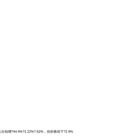
4.4%?1.22%?.62%，但价格却下?2.9%