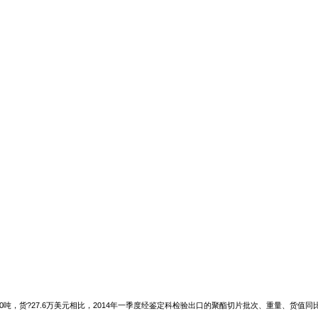
货?27.6万美元相比，2014年一季度经鉴定科检验出口的聚酯切片批次、重量、货值同比分别增?4