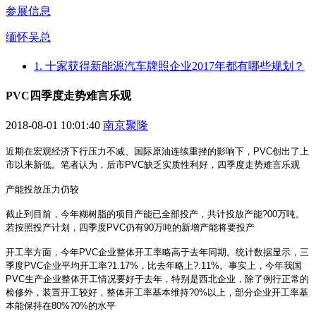
参展信息
缅怀吴总
1. 十家获得新能源汽车牌照企业2017年都有哪些规划？
PVC四季度走势难言乐观
2018-08-01 10:01:40
南京聚隆
近期在宏观经济下行压力不减、国际原油连续重挫的影响下，PVC创出了上
市以来新低。笔者认为，后市PVC缺乏实质性利好，四季度走势难言乐观
产能投放压力仍较
截止到目前，今年糊树脂的项目产能已全部投产，共计投放产能?00万吨。
若按照投产计划，四季度PVC仍有90万吨的新增产能将要投产
开工率方面，今年PVC企业整体开工率略高于去年同期。统计数据显示，三
季度PVC企业平均开工率?1.17%，比去年略上?.11%。事实上，今年我国
PVC生产企业整体开工情况要好于去年，特别是西北企业，除了例行正常的
检修外，装置开工较好，整体开工率基本维持?0%以上，部分企业开工率基
本能保持在80%?0%的水平