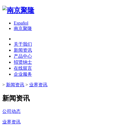
Español
南京聚隆
关于我们
新闻资讯
产品中心
招贤纳士
在线留言
企业服务
>
新闻资讯
>
业界资讯
新闻资讯
公司动态
业界资讯