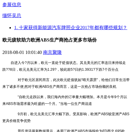
参展信息
缅怀吴总
1. 十家获得新能源汽车牌照企业2017年都有哪些规划？
欧元疲软助力欧洲ABS生产商抢占更多市场份
2018-08-01 10:01:40
南京聚隆
自进入今?月以来，欧元一直处于贬值状态。其兑美元的汇率连日来持续走
跌??8日，欧元兑美元汇率为1.29?，较此前5?日的1.3931?下跌7个百分点
对于欧元区居民而言，此次欧元贬值犹如“晴天霹雳”，给他们日常生活带
来了诸多不便;然对于欧洲ABS生产商而言，这是一次抢占市场份额的良机
“自欧元走跌以来，我们海内外的订单量大幅增加。本月是今年9个月以
来ABS市场需求最为旺盛的一个月。”当地一位生产商说道
9月初，欧元兑美元汇率大幅下跌。受其影响，欧洲产ABS较亚洲产ABS
更具价格竞争优势
普氏资讯最新数据显示，本周三欧洲产ABS市场报价为FD西北,695欧