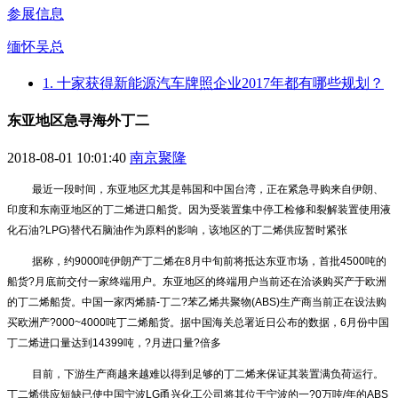
参展信息
缅怀吴总
1. 十家获得新能源汽车牌照企业2017年都有哪些规划？
东亚地区急寻海外丁二
2018-08-01 10:01:40
南京聚隆
最近一段时间，东亚地区尤其是韩国和中国台湾，正在紧急寻购来自伊朗、
印度和东南亚地区的丁二烯进口船货。因为受装置集中停工检修和裂解装置使用液
化石油?LPG)替代石脑油作为原料的影响，该地区的丁二烯供应暂时紧张
据称，约9000吨伊朗产丁二烯在8月中旬前将抵达东亚市场，首批4500吨的
船货?月底前交付一家终端用户。东亚地区的终端用户当前还在洽谈购买产于欧洲
的丁二烯船货。中国一家丙烯腈-丁二?苯乙烯共聚物(ABS)生产商当前正在设法购
买欧洲产?000~4000吨丁二烯船货。据中国海关总署近日公布的数据，6月份中国
丁二烯进口量达到14399吨，?月进口量?倍多
目前，下游生产商越来越难以得到足够的丁二烯来保证其装置满负荷运行。
丁二烯供应短缺已使中国宁波LG甬兴化工公司将其位于宁波的一?0万吨/年的ABS