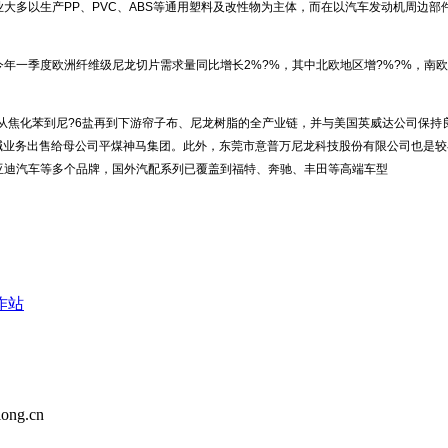
业大多以生产PP、PVC、ABS等通用塑料及改性物为主体，而在以汽车发动机周边
今年一季度欧洲纤维级尼龙切片需求量同比增长2%?%，其中北欧地区增?%?%，南
焦化苯到尼?6盐再到下游帘子布、尼龙树脂的全产业链，并与美国英威达公司保持良好
将氯碱业务出售给母公司平煤神马集团。此外，东莞市意普万尼龙科技股份有限公司也
亚迪汽车等多个品牌，国外汽配系列已覆盖到福特、奔驰、丰田等高端车型
作站
ng.cn