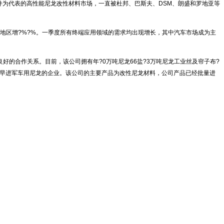
部件为代表的高性能尼龙改性材料市场，一直被杜邦、巴斯夫、DSM、朗盛和罗地亚等
欧地区增?%?%。一季度所有终端应用领域的需求均出现增长，其中汽车市场成为主
的合作关系。目前，该公司拥有年?0万吨尼龙66盐?3万吨尼龙工业丝及帘子布?
是较早进军车用尼龙的企业。该公司的主要产品为改性尼龙材料，公司产品已经批量进