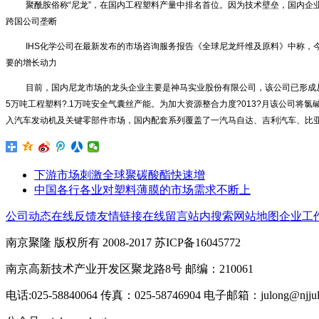
聚酰胺俗称“尼龙”，在国内工程塑料产量中排名首位。因为技术壁垒，国内企
跨国公司垄断
IHS化学公司在最新发布的市场咨询服务报告《全球尼龙纤维及原料》中称，
要的增长动力
目前，国内尼龙市场的龙头企业主要是神马实业股份有限公司，该公司已形成从
5万吨工程塑料?.1万吨安全气囊丝产能。为加大资源整合力度?013?月该公司
入汽车发动机及关键零部件市场，国内配套系列覆盖了一汽马自达、吉利汽车、比
下游市场刺激全球聚碳酸酯快速增
中国各行各业对塑料薄膜的市场需求不断上
公司动态
在线反馈
友情链接
在线留言
站内搜索
网站地图
企业工
南京聚隆 版权所有 2008-2017 苏ICP备16045772
南京高新技术产业开发区聚龙路8号 邮编：210061
电话:025-58840064 传真：025-58746904 电子邮箱：julong@njjulo