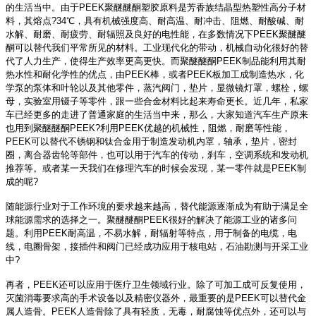
的生活当中。由于PEEK聚醚醚酮塑胶原料是芳香族结晶型热塑性高分子材
料，其熔点?34℃，具有机械强度高、耐高温、耐冲击、阻燃、耐酸碱、耐
水解、耐磨、耐疲劳、耐辐照及良好的电性能，在多数情况下PEEK聚醚醚
酮可以替代我们平常所见的材料。工业现代化的带动，机械自动化很好的替
代了人力生产，使得生产效率更高更快。而聚醚醚酮PEEK制品能利用其耐
热水性和耐化学性的优点，由PEEK棒，或者PEEK板加工成制造热水，化
学泵的泵体和叶轮以及其他零件，蒸汽阀门，垫片，显微镜灯罩，螺栓，螺
母，实验室用镊子等零件，跟一些合金材料比起来寿命更长。近几年，私家
车已经更多的走进了普通家庭的生活当中来，那么，大家知道汽车生产原来
也用到聚醚醚酮PEEK?利用PEEK优越的机械性，阻燃，耐磨等性能，
PEEK可以替代不锈钢和钛合金用于制造发动机内罩，轴承，垫片，密封
圈，离合器齿轮等部件，也可以用于汽车的传动，刹车，空调系统和发动机
推荐等。或者某一天我们在修理汽车的时候会发现，某一零件就是PEEK制
成的呢?
随能源行业对于工作环境的要求越来越高，替代能源逐渐成为有助于满足全
球能源需求的选择之一。聚醚醚酮PEEK很好的解决了能源工业的诸多问
题。利用PEEK耐高温，不易水解，耐辐射等特点，用于制备的电缆，电
线，电圈骨架，接插件和阀门已经成功应用于核电站，石油勘测与开采工业
中?
再者，PEEK还可以应用于医疗卫生领域行业。除了可加工成可反复使用，
灭菌消毒要求高的手术设备以及精密仪器外，最重要的是PEEK可以替代金
属人造骨。PEEK人造骨除了具有轻质，无毒，耐腐蚀等优点外，还可以与