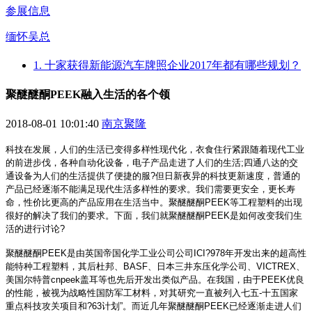
参展信息
缅怀吴总
1. 十家获得新能源汽车牌照企业2017年都有哪些规划？
聚醚醚酮PEEK融入生活的各个领
2018-08-01 10:01:40
南京聚隆
科技在发展，人们的生活已变得多样性现代化，衣食住行紧跟随着现代工业
的前进步伐，各种自动化设备，电子产品走进了人们的生活;四通八达的交
通设备为人们的生活提供了便捷的服?但日新夜异的科技更新速度，普通的
产品已经逐渐不能满足现代生活多样性的要求。我们需要更安全，更长寿
命，性价比更高的产品应用在生活当中。聚醚醚酮PEEK等工程塑料的出现
很好的解决了我们的要求。下面，我们就聚醚醚酮PEEK是如何改变我们生
活的进行讨论?
聚醚醚酮PEEK是由英国帝国化学工业公司公司ICI?978年开发出来的超高性
能特种工程塑料，其后杜邦、BASF、日本三井东压化学公司、VICTREX、
美国尔特普cnpeek盖耳等也先后开发出类似产品。在我国，由于PEEK优良
的性能，被视为战略性国防军工材料，对其研究一直被列入七五-十五国家
重点科技攻关项目和?63计划”。而近几年聚醚醚酮PEEK已经逐渐走进人们